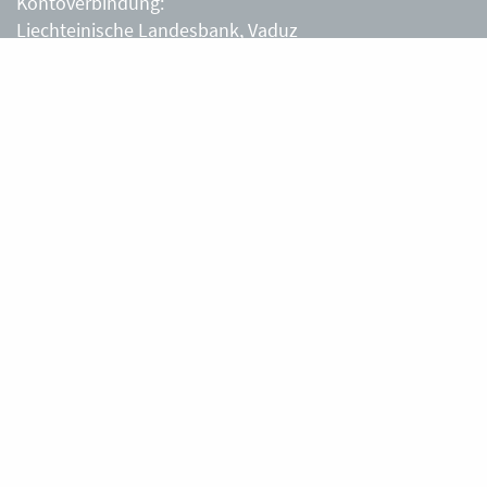
Kontoverbindung:
Liechteinische Landesbank, Vaduz
IBAN: LI63 0880 0000 0203 3540 2
Liechtensteiner Alpenverein, Vaduz
Öffnungszeiten Büro
Liechtensteiner Alpenverein
Montag – Freitag
8.30 – 11.30 Uhr
Samstag, Sonntag
sowie an Feiertagen geschlossen.
Berghütten
Gafadurahütte
Silke und Thomas Tschiggfrei
+423 787 14 28