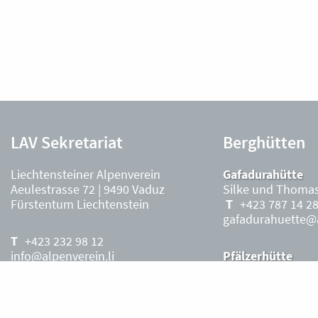
LAV Sekretariat
Berghütten
Liechtensteiner Alpenverein
Gafadurahütte
Aeulestrasse 72 | 9490 Vaduz
Silke und Thomas
Fürstentum Liechtenstein
+423 787 14 2
gafadurahuette@a
+423 232 98 12
info@alpenverein.li
Pfälzerhütte
Stefanie Ritter, P
+423 263 36 7
Kontoverbindung:
Saison
Liechteinische Landesbank, Vaduz
pfaelzerhuette@al