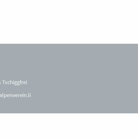
 Tschiggfrei
8
lpenverein.li
ächterin
9
während der
penverein.li