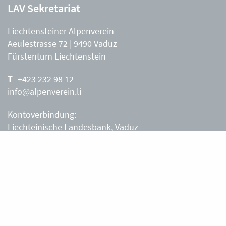
LAV Sekretariat
Liechtensteiner Alpenverein
Aeulestrasse 72 | 9490 Vaduz
Fürstentum Liechtenstein
+423 232 98 12
info@alpenverein.li
Kontoverbindung:
Liechteinische Landesbank, Vaduz
IBAN: LI63 0880 0000 0203 3540 2
Liechtensteiner Alpenverein, Vaduz
Öffnungszeiten Büro
Liechtensteiner Alpenverein
Montag – Freitag
8.30 – 11.30 Uhr