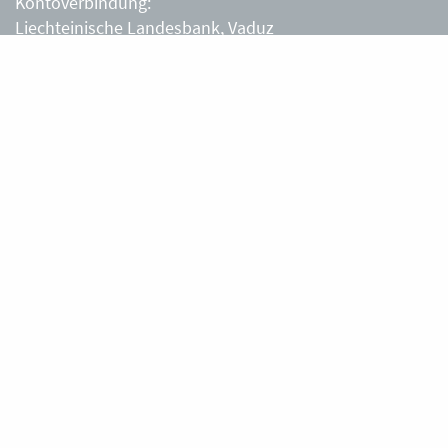
Kontoverbindung:
Liechteinische Landesbank, Vaduz
IBAN: LI63 0880 0000 0203 3540 2
Liechtensteiner Alpenverein, Vaduz
Öffnungszeiten Büro
Liechtensteiner Alpenverein
Montag – Freitag
8.30 – 11.30 Uhr
Samstag, Sonntag
sowie an Feiertagen geschlossen.
Berghütten
Gafadurahütte
Silke und Thomas Tschiggfrei
+423 787 14 28