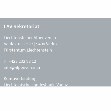
LAV Sekretariat
Liechtensteiner Alpenverein
Aeulestrasse 72 | 9490 Vaduz
Fürstentum Liechtenstein
+423 232 98 12
info@alpenverein.li
Kontoverbindung:
Liechteinische Landesbank, Vaduz
IBAN: LI63 0880 0000 0203 3540 2
Liechtensteiner Alpenverein, Vaduz
Öffnungszeiten Büro