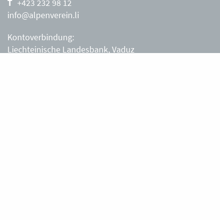
+423 232 98 12
info@alpenverein.li
Kontoverbindung:
Liechteinische Landesbank, Vaduz
IBAN: LI63 0880 0000 0203 3540 2
Liechtensteiner Alpenverein, Vaduz
Öffnungszeiten Büro
Liechtensteiner Alpenverein
Montag – Freitag
8.30 – 11.30 Uhr
Samstag, Sonntag
sowie an Feiertagen geschlossen.
Berghütten