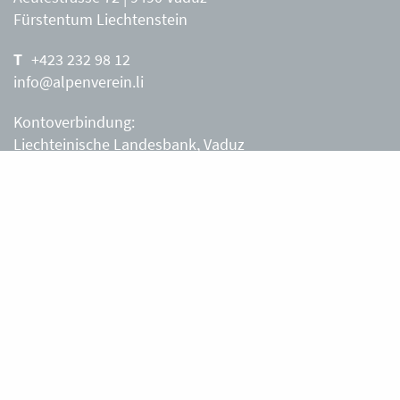
Fürstentum Liechtenstein
+423 232 98 12
info@alpenverein.li
Kontoverbindung:
Liechteinische Landesbank, Vaduz
IBAN: LI63 0880 0000 0203 3540 2
Liechtensteiner Alpenverein, Vaduz
Öffnungszeiten Büro
Liechtensteiner Alpenverein
Montag – Freitag
8.30 – 11.30 Uhr
Samstag, Sonntag
sowie an Feiertagen geschlossen.