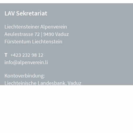
LAV Sekretariat
Liechtensteiner Alpenverein
Aeulestrasse 72 | 9490 Vaduz
Fürstentum Liechtenstein
+423 232 98 12
info@alpenverein.li
Kontoverbindung:
Liechteinische Landesbank, Vaduz
IBAN: LI63 0880 0000 0203 3540 2
Liechtensteiner Alpenverein, Vaduz
Öffnungszeiten Büro
Liechtensteiner Alpenverein
Montag – Freitag