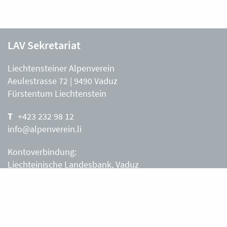
LAV Sekretariat
Liechtensteiner Alpenverein
Aeulestrasse 72 | 9490 Vaduz
Fürstentum Liechtenstein
+423 232 98 12
info@alpenverein.li
Kontoverbindung:
Liechteinische Landesbank, Vaduz
IBAN: LI63 0880 0000 0203 3540 2
Liechtensteiner Alpenverein, Vaduz
Öffnungszeiten Büro
Liechtensteiner Alpenverein