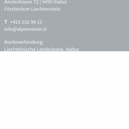
Aeulestrasse 72 | 9490 Vaduz
Fürstentum Liechtenstein
+423 232 98 12
info@alpenverein.li
Kontoverbindung:
Liechteinische Landesbank, Vaduz
IBAN: LI63 0880 0000 0203 3540 2
Liechtensteiner Alpenverein, Vaduz
Öffnungszeiten Büro
Liechtensteiner Alpenverein
Montag – Freitag
8.30 – 11.30 Uhr
Samstag, Sonntag
sowie an Feiertagen geschlossen.