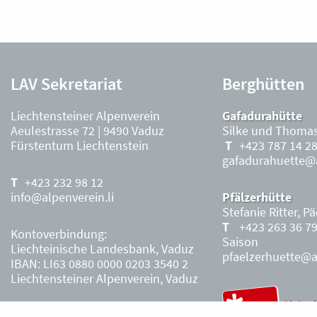
LAV Sekretariat
Berghütten
Liechtensteiner Alpenverein
Gafadurahütte
Aeulestrasse 72 | 9490 Vaduz
Silke und Thomas
Fürstentum Liechtenstein
+423 787 14 2
gafadurahuette@a
+423 232 98 12
info@alpenverein.li
Pfälzerhütte
Stefanie Ritter, P
+423 263 36 7
Kontoverbindung:
Saison
Liechteinische Landesbank, Vaduz
pfaelzerhuette@al
IBAN: LI63 0880 0000 0203 3540 2
Liechtensteiner Alpenverein, Vaduz