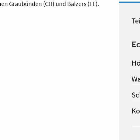
hen Graubünden (CH) und Balzers (FL).
Te
Ec
Hö
Wa
Sc
Ko