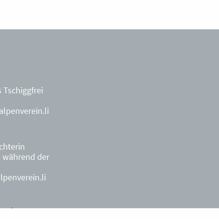
 Tschiggfrei
8
lpenverein.li
ächterin
9
während der
penverein.li