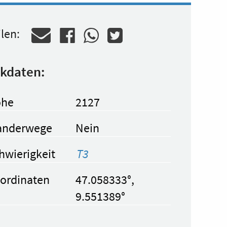
ilen:
kdaten:
he
2127
nderwege
Nein
hwierigkeit
T3
ordinaten
47.058333°,
9.551389°