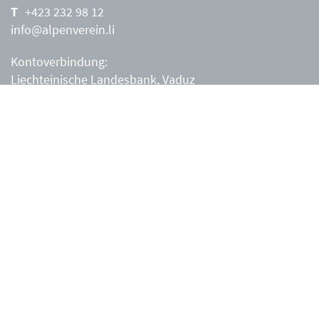
+423 232 98 12
info@alpenverein.li
Kontoverbindung:
Liechteinische Landesbank, Vaduz
IBAN: LI63 0880 0000 0203 3540 2
Liechtensteiner Alpenverein, Vaduz
Öffnungszeiten Büro
Liechtensteiner Alpenverein
Montag – Freitag
8.30 – 11.30 Uhr
Samstag, Sonntag
sowie an Feiertagen geschlossen.
Berghütten