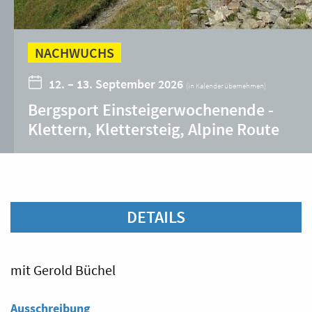
NACHWUCHS
12. – 13. September 2026
(
in Kalender übernehmen
)
Bergsport Einsteigerwochenende -
Klettern, Klettersteig, Alpine Route
DETAILS
mit Gerold Büchel
Ausschreibung