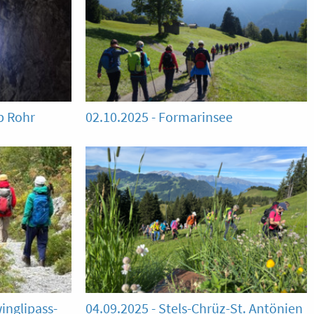
p Rohr
02.10.2025 - Formarinsee
inglipass-
04.09.2025 - Stels-Chrüz-St. Antönien