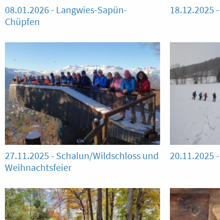
08.01.2026 - Langwies-Sapün-
18.12.2025 
Chüpfen
27.11.2025 - Schalun/Wildschloss und
20.11.2025 -
Weihnachtsfeier