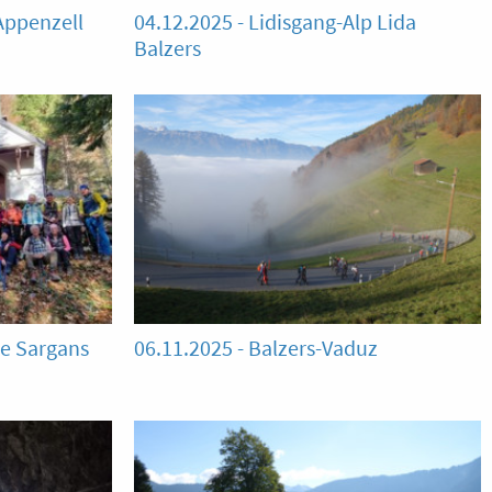
Appenzell
04.12.2025 - Lidisgang-Alp Lida
Balzers
le Sargans
06.11.2025 - Balzers-Vaduz