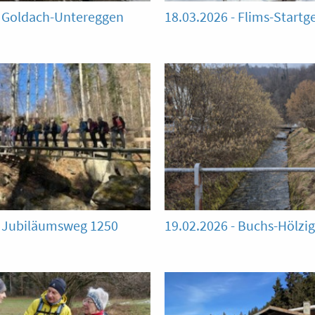
- Goldach-Untereggen
18.03.2026 - Flims-Startge
- Jubiläumsweg 1250
19.02.2026 - Buchs-Hölzig