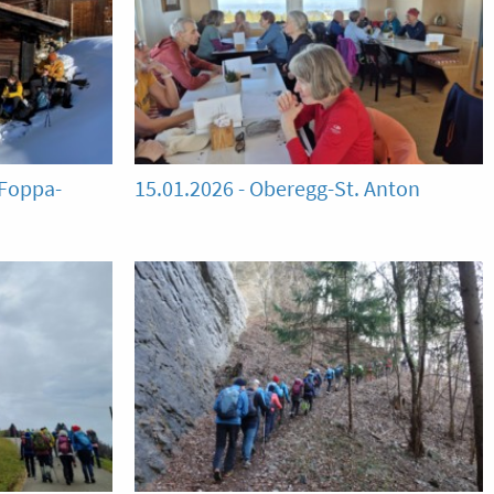
-Foppa-
15.01.2026 - Oberegg-St. Anton