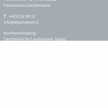
Fürstentum Liechtenstein
+423 232 98 12
info@alpenverein.li
Kontoverbindung:
Liechteinische Landesbank, Vaduz
IBAN: LI63 0880 0000 0203 3540 2
Liechtensteiner Alpenverein, Vaduz
Öffnungszeiten Büro
Liechtensteiner Alpenverein
Montag – Freitag
8.30 – 11.30 Uhr
Samstag, Sonntag
sowie an Feiertagen geschlossen.