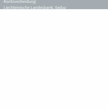
Kontoverbindung:
Liechteinische Landesbank, Vaduz
IBAN: LI63 0880 0000 0203 3540 2
Liechtensteiner Alpenverein, Vaduz
Öffnungszeiten Büro
Liechtensteiner Alpenverein
Montag – Freitag
8.30 – 11.30 Uhr
Samstag, Sonntag
sowie an Feiertagen geschlossen.
Berghütten
Gafadurahütte
Silke und Thomas Tschiggfrei
+423 787 14 28