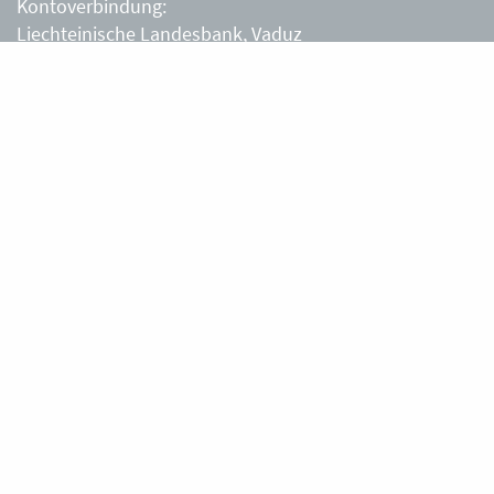
Kontoverbindung:
Liechteinische Landesbank, Vaduz
IBAN: LI63 0880 0000 0203 3540 2
Liechtensteiner Alpenverein, Vaduz
Öffnungszeiten Büro
Liechtensteiner Alpenverein
Montag – Freitag
8.30 – 11.30 Uhr
Samstag, Sonntag
sowie an Feiertagen geschlossen.
Berghütten
Gafadurahütte
Silke und Thomas Tschiggfrei
+423 787 14 28