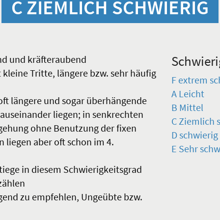
C ZIEMLICH SCHWIERIG
Schwieri
end und kräfteraubend
t kleine Tritte, längere bzw. sehr häufig
F extrem sc
A Leicht
, oft längere und sogar überhängende
B Mittel
auseinander liegen; in senkrechten
C Ziemlich 
egehung ohne Benutzung der fixen
D schwierig
 liegen aber oft schon im 4.
E Sehr schw
stiege in diesem Schwierigkeitsgrad
zählen
ingend zu empfehlen, Ungeübte bzw.