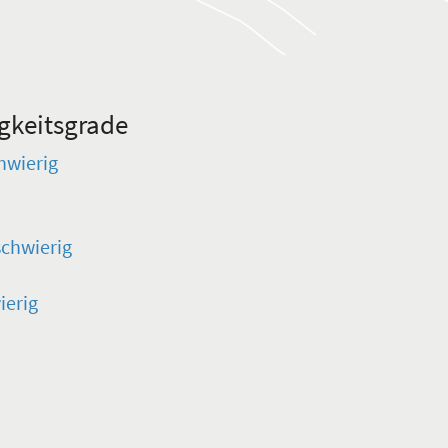
gkeitsgrade
hwierig
schwierig
ierig