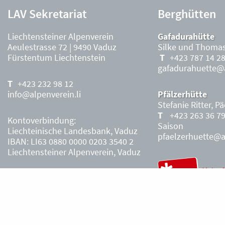
LAV Sekretariat
Berghütten
Liechtensteiner Alpenverein
Gafadurahütte
Aeulestrasse 72 | 9490 Vaduz
Silke und Thomas
Fürstentum Liechtenstein
+423 787 14 2
gafadurahuette@a
+423 232 98 12
info@alpenverein.li
Pfälzerhütte
Stefanie Ritter, P
+423 263 36 7
Kontoverbindung:
Saison
Liechteinische Landesbank, Vaduz
pfaelzerhuette@al
IBAN: LI63 0880 0000 0203 3540 2
Liechtensteiner Alpenverein, Vaduz
Öffnungszeiten Büro
Liechtensteiner
Alpenverein