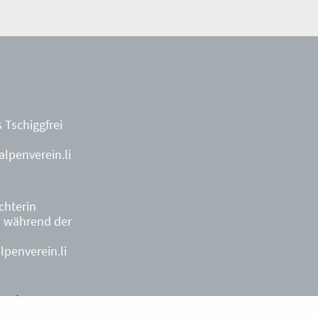
 Tschiggfrei
8
lpenverein.li
ächterin
9
während der
penverein.li