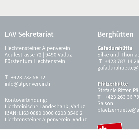
LAV Sekretariat
Berghütten
Liechtensteiner Alpenverein
Gafadurahütte
Aeulestrasse 72 | 9490 Vaduz
Silke und Thomas
Fürstentum Liechtenstein
+423 787 14 2
gafadurahuette@a
+423 232 98 12
info@alpenverein.li
Pfälzerhütte
Stefanie Ritter, P
+423 263 36 7
Kontoverbindung:
Saison
Liechteinische Landesbank, Vaduz
pfaelzerhuette@al
IBAN: LI63 0880 0000 0203 3540 2
Liechtensteiner Alpenverein, Vaduz
Öffnungszeiten Büro