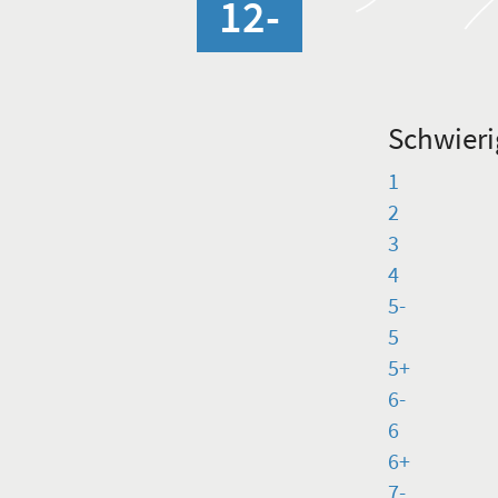
12-
Schwieri
1
2
3
4
5-
5
5+
6-
6
6+
7-