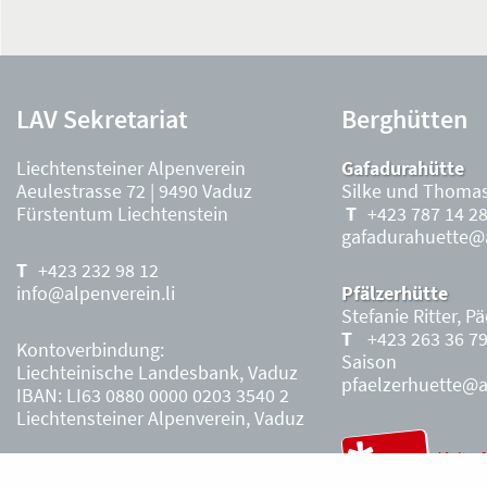
LAV Sekretariat
Berghütten
Liechtensteiner Alpenverein
Gafadurahütte
Aeulestrasse 72 | 9490 Vaduz
Silke und Thomas
Fürstentum Liechtenstein
+423 787 14 2
gafadurahuette@a
+423 232 98 12
info@alpenverein.li
Pfälzerhütte
Stefanie Ritter, P
+423 263 36 7
Kontoverbindung:
Saison
Liechteinische Landesbank, Vaduz
pfaelzerhuette@al
IBAN: LI63 0880 0000 0203 3540 2
Liechtensteiner Alpenverein, Vaduz
Öffnungszeiten Büro