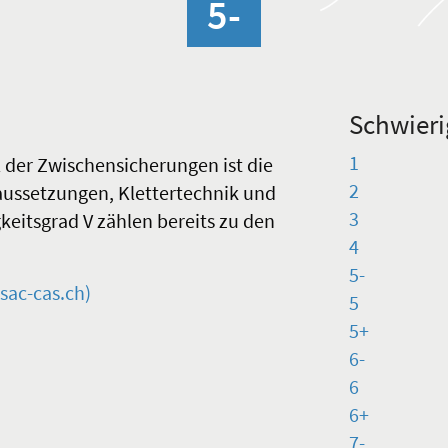
5-
Schwieri
1
der Zwischensicherungen ist die
2
aussetzungen, Klettertechnik und
3
eitsgrad V zählen bereits zu den
4
5-
sac-cas.ch)
5
5+
6-
6
6+
7-