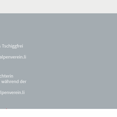
 Tschiggfrei
8
lpenverein.li
ächterin
9
während der
penverein.li