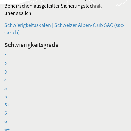
Beherrschen ausgefeilter Sicherungstechnik
unerlässlich.
Schwierigkeitsskalen | Schweizer Alpen-Club SAC (sac-
cas.ch)
Schwierigkeitsgrade
1
2
3
4
5-
5
5+
6-
6
6+