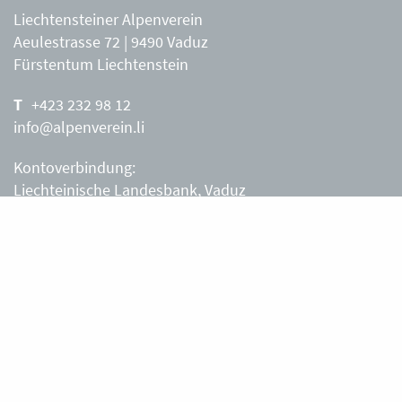
Liechtensteiner Alpenverein
Aeulestrasse 72 | 9490 Vaduz
Fürstentum Liechtenstein
+423 232 98 12
info@alpenverein.li
Kontoverbindung:
Liechteinische Landesbank, Vaduz
IBAN: LI63 0880 0000 0203 3540 2
Liechtensteiner Alpenverein, Vaduz
Öffnungszeiten Büro
Liechtensteiner Alpenverein
Montag – Freitag
8.30 – 11.30 Uhr