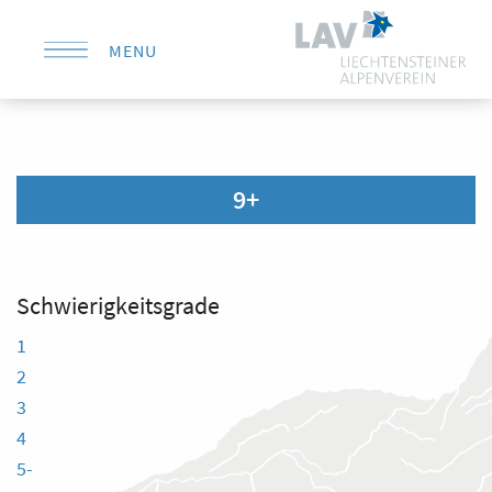
MENU
KONTAKT
9+
Schwierigkeitsgrade
1
2
3
4
5-