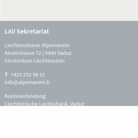
LAV Sekretariat
Liechtensteiner Alpenverein
Aeulestrasse 72 | 9490 Vaduz
Fürstentum Liechtenstein
+423 232 98 12
info@alpenverein.li
Kontoverbindung:
Liechteinische Landesbank, Vaduz
IBAN: LI63 0880 0000 0203 3540 2
Liechtensteiner Alpenverein, Vaduz
Öffnungszeiten Büro