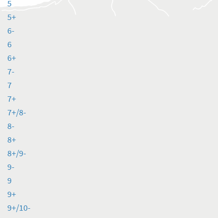
5
5+
6-
6
6+
7-
7
7+
7+/8-
8-
8+
8+/9-
9-
9
9+
9+/10-