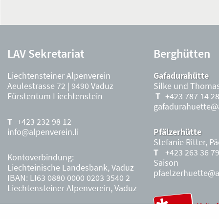
LAV Sekretariat
Berghütten
Liechtensteiner Alpenverein
Gafadurahütte
Aeulestrasse 72 | 9490 Vaduz
Silke und Thomas
Fürstentum Liechtenstein
+423 787 14 2
gafadurahuette@a
+423 232 98 12
info@alpenverein.li
Pfälzerhütte
Stefanie Ritter, P
+423 263 36 7
Kontoverbindung:
Saison
Liechteinische Landesbank, Vaduz
pfaelzerhuette@al
IBAN: LI63 0880 0000 0203 3540 2
Liechtensteiner Alpenverein, Vaduz
Öffnungszeiten Büro