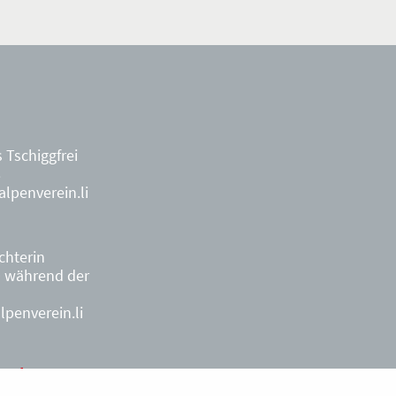
 Tschiggfrei
8
lpenverein.li
ächterin
9
während der
penverein.li