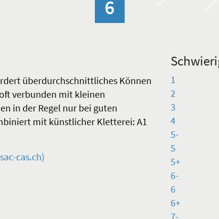
6
Schwieri
1
fordert überdurchschnittliches Können
2
 oft verbunden mit kleinen
3
en in der Regel nur bei guten
4
iert mit künstlicher Kletterei: A1
5-
5
sac-cas.ch)
5+
6-
6
6+
7-