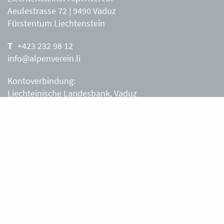
Aeulestrasse 72 | 9490 Vaduz
Fürstentum Liechtenstein
+423 232 98 12
info@alpenverein.li
Kontoverbindung:
Liechteinische Landesbank, Vaduz
IBAN: LI63 0880 0000 0203 3540 2
Liechtensteiner Alpenverein, Vaduz
Öffnungszeiten Büro
Liechtensteiner Alpenverein
Montag – Freitag
8.30 – 11.30 Uhr
Samstag, Sonntag