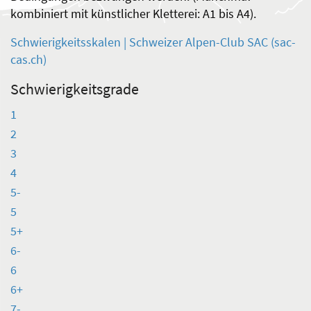
kombiniert mit künstlicher Kletterei: A1 bis A4).
Schwierigkeitsskalen | Schweizer Alpen-Club SAC (sac-
cas.ch)
Schwierigkeitsgrade
1
2
3
4
5-
5
5+
6-
6
6+
7-